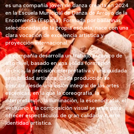
es una compañía joven de danza creada en 2024
en la Escuela Municipal de Danza de Arroyo de la
Encomienda (España). Formada por bailarinas
seleccionadas de la propia escuela, nace con una
clara vocación de excelencia artística y
proyección internacional.
La compañía desarrolla un trabajo escénico de
alto nivel, basado en una sólida formación
técnica, la precisión interpretativa y una cuidada
sensibilidad artística. Cada producción se
concibe desde una visión integral de las artes
escénicas, en la que la coreografía, la
interpretación, la iluminación, la escenografía, el
vestuario y la composición visual se unen para
ofrecer espectáculos de gran calidad y fuerte
identidad artística.