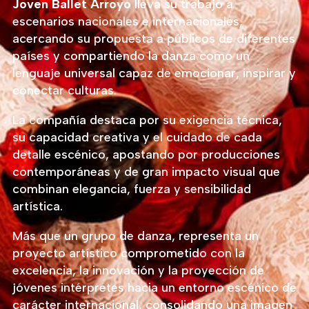
Joven Ballet Arroyo
lleva su trabajo a
escenarios nacionales e internacionales,
acercando su propuesta a públicos de diferentes
países y compartiendo la danza como un
lenguaje universal capaz de emocionar, inspirar y
conectar culturas.
La compañía destaca por su exigencia técnica,
su capacidad creativa y el cuidado de cada
detalle escénico, apostando por producciones
contemporáneas y de gran impacto visual que
combinan elegancia, fuerza y sensibilidad
artística.
Más que un grupo de danza, representa un
proyecto artístico comprometido con la
excelencia, la innovación y la proyección de
jóvenes intérpretes hacia un entorno escénico de
carácter internacional, consolidando una imagen